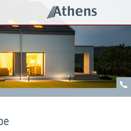
Next
pe