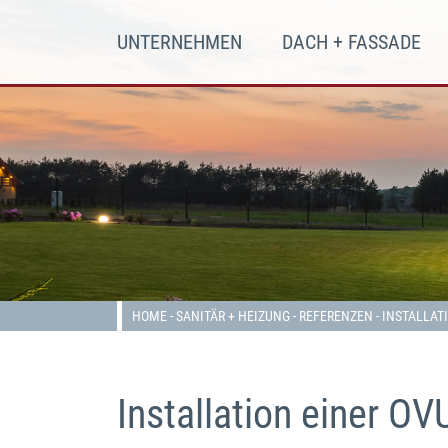
UNTERNEHMEN
DACH + FASSADE
Previous
HOME
-
SANITÄR + HEIZUNG
-
REFERENZEN
-
INSTALLAT
Installation einer 