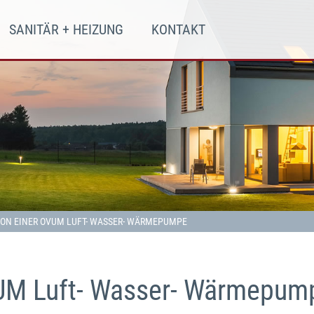
SANITÄR + HEIZUNG
KONTAKT
ION EINER OVUM LUFT- WASSER- WÄRMEPUMPE
OVUM Luft- Wasser- Wärmepum